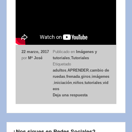
22 marzo, 2017
Publicado en
Imágenes y
por
Mª José
tutoriales
,
Tutoriales
Etiquetado
adultos
,
APRENDER
,
cambio de
ruedas
,
frenada
,
giros
,
imágenes
,
iniciación
,
niños
,
tutoriales
,
vid
eos
Deja una respuesta
¿Nos sigues en Redes Sociales?