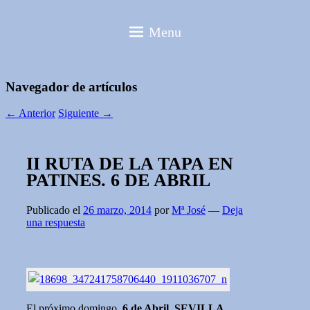
Menu
Navegador de artículos
←
Anterior
Siguiente
→
II RUTA DE LA TAPA EN
PATINES. 6 DE ABRIL
Publicado el
26 marzo, 2014
por
Mª José
—
Deja
una respuesta
El próximo domingo,
6 de Abril
,
SEVILLA