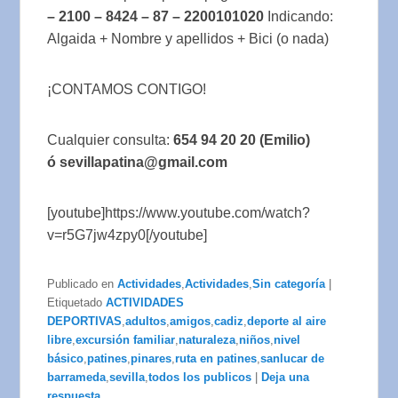
– 2100 – 8424 – 87 – 2200101020
Indicando:
Algaida + Nombre y apellidos + Bici (o nada)
¡CONTAMOS CONTIGO!
Cualquier consulta:
654 94 20 20 (Emilio)
ó sevillapatina@gmail.com
[youtube]https://www.youtube.com/watch?
v=r5G7jw4zpy0[/youtube]
Publicado en
Actividades
,
Actividades
,
Sin categoría
|
Etiquetado
ACTIVIDADES
DEPORTIVAS
,
adultos
,
amigos
,
cadiz
,
deporte al aire
libre
,
excursión familiar
,
naturaleza
,
niños
,
nivel
básico
,
patines
,
pinares
,
ruta en patines
,
sanlucar de
barrameda
,
sevilla
,
todos los publicos
|
Deja una
respuesta