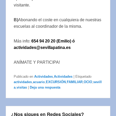
visitante.
B)
Abonando el coste en cualquiera de nuestras
escuelas al coordinador de la misma.
Más info:
654 94 20 20 (Emilio) ó
actividades@sevillapatina.es
ANÍMATE Y PARTICIPA!
Publicado en
Actividades
,
Actividades
|
Etiquetado
actividades
,
acuario
,
EXCURSIÓN
,
FAMILIAR
,
OCIO
,
sevill
a
,
visitas
|
Deja una respuesta
¿Nos sigues en Redes Sociales?