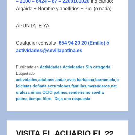
– 2100 – 8424 – 87 – 2200101020
Indicando:
Algaida + Nombre y apellidos + Bici (o nada)
APUNTATE YA!
Cualquier consulta:
654 94 20 20 (Emilio) ó
actividades@sevillapatina.
es
Publicado en
Actividades
,
Actividades
,
Sin categoría
|
Etiquetado
actividades
,
adultoss
,
andar
,
aves
,
barbacoa
,
barrameda
,
b
icicletas
,
doñana
,
excursiones
,
familias
,
merenderos
,
nat
uraleza
,
niños
,
OCIO
,
patines
,
senderismo
,
sevilla
patina
,
tiempo libre
|
Deja una respuesta
VISITA EL ACUARIO EL 22