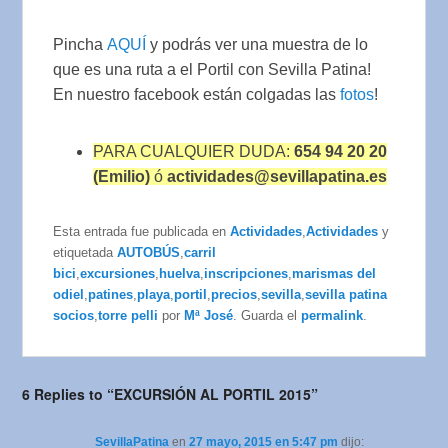
Pincha
AQUÍ
y podrás ver una muestra de lo
que es una ruta a el Portil con Sevilla Patina!
En nuestro facebook están colgadas las
fotos
!
PARA CUALQUIER DUDA:
654 94 20 20
(Emilio)
ó
actividades@sevillapatina.es
Esta entrada fue publicada en
Actividades
,
Actividades
y
etiquetada
AUTOBÚS
,
carril
bici
,
excursiones
,
huelva
,
inscripciones
,
marismas del
odiel
,
patines
,
playa
,
portil
,
precios
,
sevilla
,
sevilla patina
socios
,
torre pelli
por
Mª José
. Guarda el
permalink
.
6 Replies to “EXCURSIÓN AL PORTIL 2015”
SevillaPatina
en
27 mayo, 2015 en 5:47 pm
dijo: