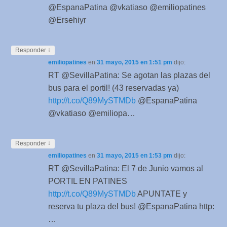
@EspanaPatina @vkatiaso @emiliopatines
@Ersehiyr
↓
Responder
emiliopatines
en
31 mayo, 2015 en 1:51 pm
dijo:
RT @SevillaPatina: Se agotan las plazas del
bus para el portil! (43 reservadas ya)
http://t.co/Q89MySTMDb
@EspanaPatina
@vkatiaso @emiliopa…
↓
Responder
emiliopatines
en
31 mayo, 2015 en 1:53 pm
dijo:
RT @SevillaPatina: El 7 de Junio vamos al
PORTIL EN PATINES
http://t.co/Q89MySTMDb
APUNTATE y
reserva tu plaza del bus! @EspanaPatina http:
…