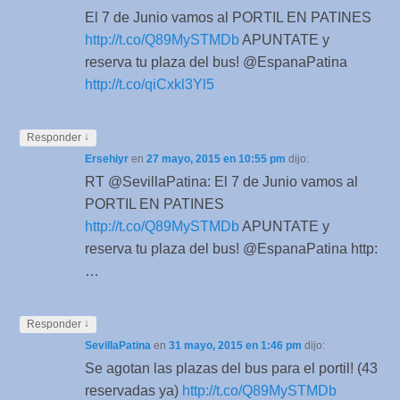
El 7 de Junio vamos al PORTIL EN PATINES
http://t.co/Q89MySTMDb
APUNTATE y
reserva tu plaza del bus! @EspanaPatina
http://t.co/qiCxkl3Yl5
↓
Responder
Ersehiyr
en
27 mayo, 2015 en 10:55 pm
dijo:
RT @SevillaPatina: El 7 de Junio vamos al
PORTIL EN PATINES
http://t.co/Q89MySTMDb
APUNTATE y
reserva tu plaza del bus! @EspanaPatina http:
…
↓
Responder
SevillaPatina
en
31 mayo, 2015 en 1:46 pm
dijo:
Se agotan las plazas del bus para el portil! (43
reservadas ya)
http://t.co/Q89MySTMDb