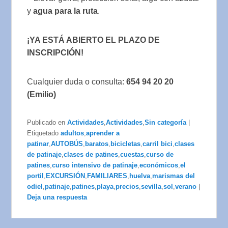
y
agua para la ruta
.
¡YA ESTÁ ABIERTO EL PLAZO DE
INSCRIPCIÓN!
Cualquier duda o consulta:
654 94 20 20
(Emilio)
Publicado en
Actividades
,
Actividades
,
Sin categoría
|
Etiquetado
adultos
,
aprender a
patinar
,
AUTOBÚS
,
baratos
,
bicicletas
,
carril bici
,
clases
de patinaje
,
clases de patines
,
cuestas
,
curso de
patines
,
curso intensivo de patinaje
,
económicos
,
el
portil
,
EXCURSIÓN
,
FAMILIARES
,
huelva
,
marismas del
odiel
,
patinaje
,
patines
,
playa
,
precios
,
sevilla
,
sol
,
verano
|
Deja una respuesta