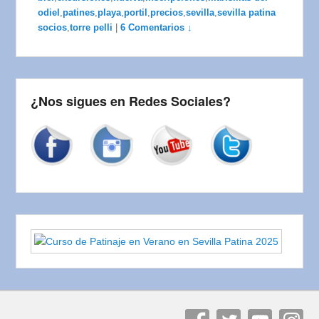
odiel
,
patines
,
playa
,
portil
,
precios
,
sevilla
,
sevilla patina
socios
,
torre pelli
|
6 Comentarios ↓
¿Nos sigues en Redes Sociales?