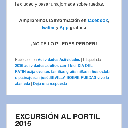
la ciudad y pasar una jornada sobre ruedas.
Ampliaremos la información en
facebook
,
twitter
y
App
gratuita
¡NO TE LO PUEDES PERDER!
Publicado en
Actividades
,
Actividades
|
Etiquetado
2016
,
actividades
,
adultos
,
carril bici
,
DIA DEL
PATIN
,
ecija
,
eventos
,
familias
,
gratis
,
niñas
,
niños
,
octubr
e
,
patinaje
,
san josé
,
SEVILLA SOBRE RUEDAS
,
vive la
alameda
|
Deja una respuesta
EXCURSIÓN AL PORTIL
2015