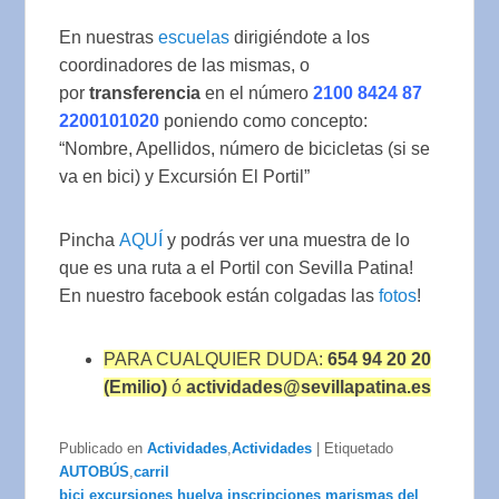
En nuestras
escuelas
dirigiéndote a los
coordinadores de las mismas, o
por
transferencia
en el número
2100 8424 87
2200101020
poniendo como concepto:
“Nombre, Apellidos, número de bicicletas (si se
va en bici) y Excursión El Portil”
Pincha
AQUÍ
y podrás ver una muestra de lo
que es una ruta a el Portil con Sevilla Patina!
En nuestro facebook están colgadas las
fotos
!
PARA CUALQUIER DUDA:
654 94 20 20
(Emilio)
ó
actividades@sevillapatina.es
Publicado en
Actividades
,
Actividades
|
Etiquetado
AUTOBÚS
,
carril
bici
,
excursiones
,
huelva
,
inscripciones
,
marismas del