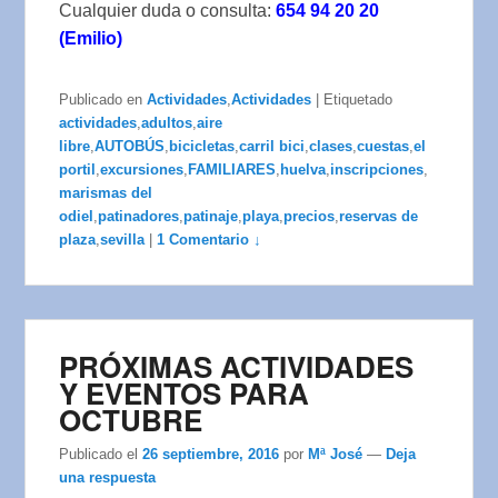
Cualquier duda o consulta:
654 94 20 20
(Emilio)
Publicado en
Actividades
,
Actividades
|
Etiquetado
actividades
,
adultos
,
aire
libre
,
AUTOBÚS
,
bicicletas
,
carril bici
,
clases
,
cuestas
,
el
portil
,
excursiones
,
FAMILIARES
,
huelva
,
inscripciones
,
marismas del
odiel
,
patinadores
,
patinaje
,
playa
,
precios
,
reservas de
plaza
,
sevilla
|
1 Comentario ↓
PRÓXIMAS ACTIVIDADES
Y EVENTOS PARA
OCTUBRE
Publicado el
26 septiembre, 2016
por
Mª José
—
Deja
una respuesta