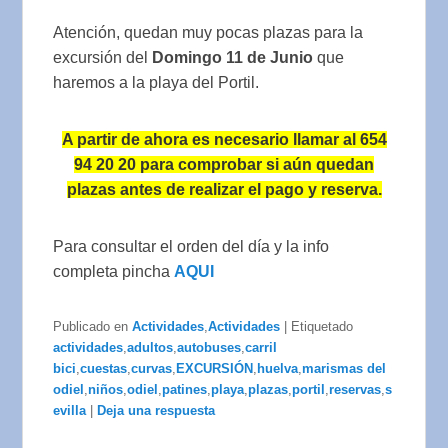
Atención, quedan muy pocas plazas para la
excursión del
Domingo 11 de Junio
que
haremos a la playa del Portil.
A partir de ahora es necesario llamar al 654
94 20 20 para comprobar si aún quedan
plazas antes de realizar el pago y reserva.
Para consultar el orden del día y la info
completa pincha
AQUI
Publicado en
Actividades
,
Actividades
|
Etiquetado
actividades
,
adultos
,
autobuses
,
carril
bici
,
cuestas
,
curvas
,
EXCURSIÓN
,
huelva
,
marismas del
odiel
,
niños
,
odiel
,
patines
,
playa
,
plazas
,
portil
,
reservas
,
s
evilla
|
Deja una respuesta