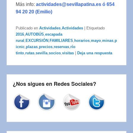
Más info:
actividades@sevillapatina.es ó 654
94 20 20 (Emilio)
Publicado en
Actividades
,
Actividades
|
Etiquetado
2016
,
AUTOBÚS
,
escapada
rural
,
EXCURSIÓN
,
FAMILIARES
,
horarios
,
mayo
,
minas
,
p
icnic
,
plazas
,
precios
,
reservas
,
río
tinto
,
rutas
,
sevilla
,
socios
,
visitas
|
Deja una respuesta
¿Nos sigues en Redes Sociales?