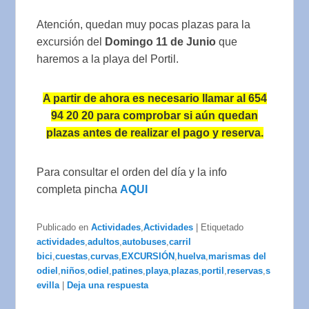
Atención, quedan muy pocas plazas para la
excursión del
Domingo 11 de Junio
que
haremos a la playa del Portil.
A partir de ahora es necesario llamar al 654
94 20 20 para comprobar si aún quedan
plazas antes de realizar el pago y reserva.
Para consultar el orden del día y la info
completa pincha
AQUI
Publicado en
Actividades
,
Actividades
|
Etiquetado
actividades
,
adultos
,
autobuses
,
carril
bici
,
cuestas
,
curvas
,
EXCURSIÓN
,
huelva
,
marismas del
odiel
,
niños
,
odiel
,
patines
,
playa
,
plazas
,
portil
,
reservas
,
s
evilla
|
Deja una respuesta