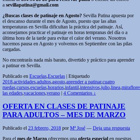
a
sevillapatina@gmail.com
¿Buscas clases de patinaje en Agosto?
Sevilla Patina apuesta por
el descanso durante el mes de Agosto, puesto que las altas
temperaturas en Sevilla dificultan la práctica del patinaje. Así,
aconsejamos practicar el patinaje en horas tempranas del día o a
última hora de la tarde para evitar el calor del verano. Nosotros
hacemos pausa en Agosto y volvemos en Septiembre con las pilas
cargadas.
No encontrarás nada más barato, divertido y práctico para aprender
a patinar en Sevilla.
Publicado en
Escuelas
,
Escuelas
|
Etiquetado
2018
,
actividades
,
adultos
,
agosto
,
aprender a patinar
,
cuatro
ruedas
,
cursos
,
escuelas
,
horarios
,
infantil
,
intensivos
,
julio
,
linea
,
miraflore
las edades
,
vacaciones
,
verano
|
4 Comentarios ↓
OFERTA EN CLASES DE PATINAJE
PARA ADULTOS – MES DE MARZO
Publicado el
23 febrero, 2018
por
Mª José
—
Deja una respuesta
Para el
mes de Marzo
ofrecemos una
oferta especial
en nuestras