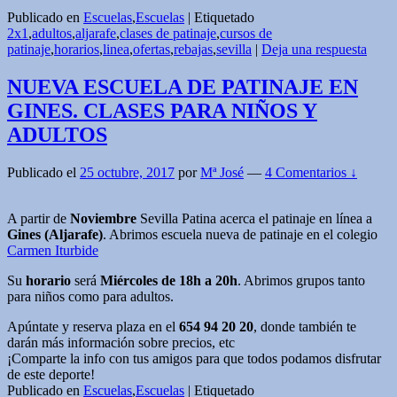
Publicado en
Escuelas
,
Escuelas
|
Etiquetado
2x1
,
adultos
,
aljarafe
,
clases de patinaje
,
cursos de
patinaje
,
horarios
,
linea
,
ofertas
,
rebajas
,
sevilla
|
Deja una respuesta
NUEVA ESCUELA DE PATINAJE EN
GINES. CLASES PARA NIÑOS Y
ADULTOS
Publicado el
25 octubre, 2017
por
Mª José
—
4 Comentarios ↓
A partir de
Noviembre
Sevilla Patina acerca el patinaje en línea a
Gines (Aljarafe)
. Abrimos escuela nueva de patinaje en el colegio
Carmen Iturbide
Su
horario
será
Miércoles de 18h a 20h
. Abrimos grupos tanto
para
niños
como para
adultos
.
Apúntate y reserva plaza en el
654 94 20 20
, donde también te
darán más información sobre precios, etc
¡Comparte la info con tus amigos para que todos podamos disfrutar
de este deporte!
Publicado en
Escuelas
,
Escuelas
|
Etiquetado