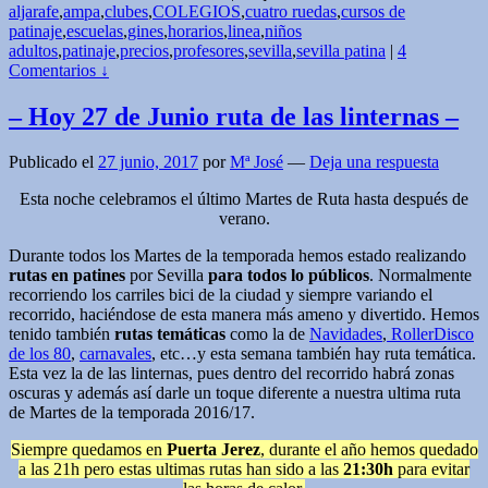
aljarafe
,
ampa
,
clubes
,
COLEGIOS
,
cuatro ruedas
,
cursos de
patinaje
,
escuelas
,
gines
,
horarios
,
linea
,
niños
adultos
,
patinaje
,
precios
,
profesores
,
sevilla
,
sevilla patina
|
4
Comentarios ↓
– Hoy 27 de Junio ruta de las linternas –
Publicado el
27 junio, 2017
por
Mª José
—
Deja una respuesta
Esta noche celebramos el último Martes de Ruta hasta después de
verano.
Durante todos los Martes de la temporada hemos estado realizando
rutas en patines
por Sevilla
para todos lo públicos
. Normalmente
recorriendo los carriles bici de la ciudad y siempre variando el
recorrido, haciéndose de esta manera más ameno y divertido. Hemos
tenido también
rutas temáticas
como la de
Navidades
,
RollerDisco
de los 80
,
carnavales
, etc…y esta semana también hay ruta temática.
Esta vez la de las linternas, pues dentro del recorrido habrá zonas
oscuras y además así darle un toque diferente a nuestra ultima ruta
de Martes de la temporada 2016/17.
Siempre quedamos en
Puerta Jerez
, durante el año hemos quedado
a las 21h pero estas ultimas rutas han sido a las
21:30h
para evitar