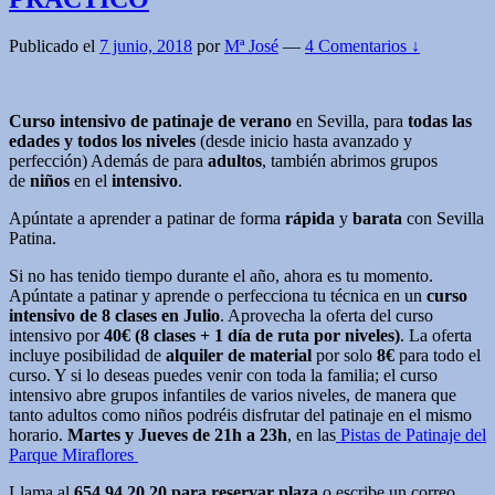
Publicado el
7 junio, 2018
por
Mª José
—
4 Comentarios ↓
Curso intensivo de patinaje de verano
en Sevilla, para
todas las
edades y todos los niveles
(desde inicio hasta avanzado y
perfección) Además de para
adultos
, también abrimos grupos
de
niños
en el
intensivo
.
Apúntate a aprender a patinar de forma
rápida
y
barata
con Sevilla
Patina.
Si no has tenido tiempo durante el año, ahora es tu momento.
Apúntate a patinar y aprende o perfecciona tu técnica en un
curso
intensivo de 8 clases en Julio
. Aprovecha la oferta del curso
intensivo por
40€ (8 clases + 1 día de ruta por niveles)
. La oferta
incluye posibilidad de
alquiler de material
por solo
8€
para todo el
curso. Y si lo deseas puedes venir con toda la familia; el curso
intensivo abre grupos infantiles de varios niveles, de manera que
tanto adultos como niños podréis disfrutar del patinaje en el mismo
horario.
Martes y Jueves de 21h a 23h
, en las
Pistas de Patinaje del
Parque Miraflores
Llama al
654 94 20 20 para reservar plaza
o escribe un correo