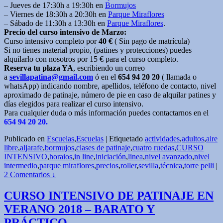
– Jueves de 17:30h a 19:30h en
Bormujos
– Viernes de 18:30h a 20:30h en
Parque Miraflores
– Sábado de 11:30h a 13:30h en
Parque Miraflores
.
Precio del curso intensivo de Marzo:
Curso intensivo completo por
40 €
( Sin pago de matrícula)
Si no tienes material propio, (patines y protecciones) puedes
alquilarlo con nosotros por 15 € para el curso completo.
Reserva tu plaza YA
, escribiendo un correo
a
sevillapatina@gmail.com
ó en el
654 94 20 20
( llamada o
whatsApp) indicando nombre, apellidos, teléfono de contacto, nivel
aproximado de patinaje, número de pie en caso de alquilar patines y
días elegidos para realizar el curso intensivo.
Para cualquier duda o más información puedes contactarnos en el
654 94 20 20.
Publicado en
Escuelas
,
Escuelas
|
Etiquetado
actividades
,
adultos
,
aire
libre
,
aljarafe
,
bormujos
,
clases de patinaje
,
cuatro ruedas
,
CURSO
INTENSIVO
,
horaios
,
in line
,
iniciación
,
linea
,
nivel avanzado
,
nivel
intermedio
,
parque miraflores
,
precios
,
roller
,
sevilla
,
técnica
,
torre pelli
|
2 Comentarios ↓
CURSO INTENSIVO DE PATINAJE EN
VERANO 2018 – BARATO Y
PRÁCTICO