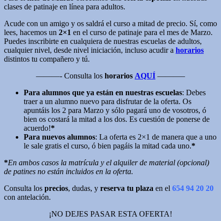
clases de patinaje en línea para adultos.
Acude con un amigo y os saldrá el curso a mitad de precio. Sí, como
lees, hacemos un
2×1
en el curso de patinaje para el mes de Marzo.
Puedes inscribirte en cualquiera de nuestras escuelas de adultos,
cualquier nivel, desde nivel iniciación, incluso acudir a
horarios
distintos tu compañero y tú.
———- Consulta los
horarios
AQUÍ
———–
Para alumnos que ya están en nuestras escuelas
: Debes
traer a un alumno nuevo para disfrutar de la oferta. Os
apuntáis los 2 para Marzo y sólo pagará uno de vosotros, ó
bien os costará la mitad a los dos. Es cuestión de ponerse de
acuerdo!
*
Para nuevos alumnos
: La oferta es 2×1 de manera que a uno
le sale gratis el curso, ó bien pagáis la mitad cada uno.
*
*
En ambos casos la matrícula y el alquiler de material (opcional)
de patines no están incluidos en la oferta.
Consulta los
precios
, dudas, y
reserva tu plaza
en el
654 94 20 20
con antelación.
¡NO DEJES PASAR ESTA OFERTA!