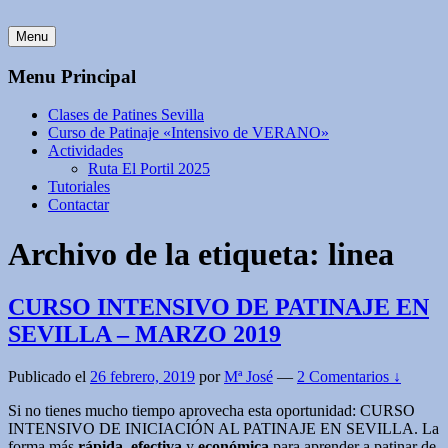
Menu
Menu Principal
Clases de Patines Sevilla
Curso de Patinaje «Intensivo de VERANO»
Actividades
Ruta El Portil 2025
Tutoriales
Contactar
Archivo de la etiqueta:
linea
CURSO INTENSIVO DE PATINAJE EN
SEVILLA – MARZO 2019
Publicado el
26 febrero, 2019
por
Mª José
—
2 Comentarios ↓
Si no tienes mucho tiempo aprovecha esta oportunidad: CURSO
INTENSIVO DE INICIACIÓN AL PATINAJE EN SEVILLA. La
forma más
rápida
,
efectiva
y
económica
para aprender a patinar de