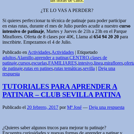
las horas de calor.
¿TE LO VAS A PERDER?
Si quieres perfeccionar tu técnica de patinaje para poder participar
en estas rutas, durante el mes de Julio puedes acudir a nuestro
curso
intensivo de patinaje
, Martes y Jueves de 21h a 23h en el Parque
Miraflores. Oferta de 8 clases por 40€, Llama al
654 94 20 20
para
inscribirte. Empezamos el 4 de Julio.
Publicado en
Actividades
,
Actividades
|
Etiquetado
adultos
,
Alamillo
,
aprender a patinar
,
CENTRO
,
clases de
patinaje
,
cursos
,
escuelas
,
FAMILIARES
,
intesivo
,
linea
,
miraflores
,
ofert
de patinaje
,
rutas en patines
,
rutas temáticas
,
sevilla
|
Deja una
respuesta
TUTORIALES PARA APRENDER A
PATINAR – CLUB SEVILLA PATINA
Publicado el
20 febrero, 2017
por
Mª José
—
Deja una respuesta
¿Quieres saber algunos trucos para mejorar tu patinaje?
Encuentra curiosidades y nuevas formas de aprender a patinar y