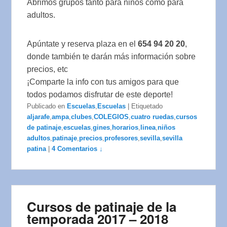
Abrimos grupos tanto para
niños
como para
adultos
.
Apúntate y reserva plaza en el
654 94 20 20
,
donde también te darán más información sobre
precios, etc
¡Comparte la info con tus amigos para que
todos podamos disfrutar de este deporte!
Publicado en
Escuelas
,
Escuelas
|
Etiquetado
aljarafe
,
ampa
,
clubes
,
COLEGIOS
,
cuatro ruedas
,
cursos
de patinaje
,
escuelas
,
gines
,
horarios
,
linea
,
niños
adultos
,
patinaje
,
precios
,
profesores
,
sevilla
,
sevilla
patina
|
4 Comentarios ↓
Cursos de patinaje de la
temporada 2017 – 2018