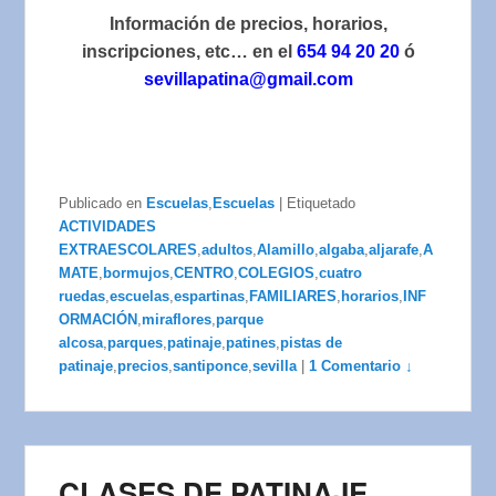
Información de precios, horarios,
inscripciones, etc… en el
654 94 20 20
ó
sevillapatina@gmail.com
Publicado en
Escuelas
,
Escuelas
|
Etiquetado
ACTIVIDADES
EXTRAESCOLARES
,
adultos
,
Alamillo
,
algaba
,
aljarafe
,
A
MATE
,
bormujos
,
CENTRO
,
COLEGIOS
,
cuatro
ruedas
,
escuelas
,
espartinas
,
FAMILIARES
,
horarios
,
INF
ORMACIÓN
,
miraflores
,
parque
alcosa
,
parques
,
patinaje
,
patines
,
pistas de
patinaje
,
precios
,
santiponce
,
sevilla
|
1 Comentario ↓
CLASES DE PATINAJE