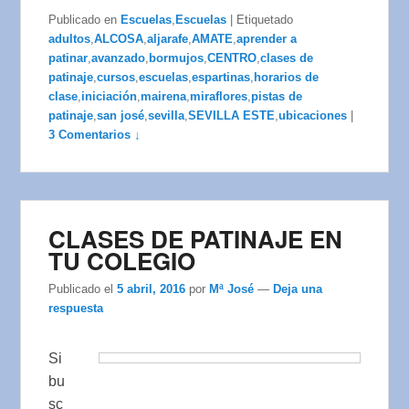
Publicado en
Escuelas
,
Escuelas
|
Etiquetado
adultos
,
ALCOSA
,
aljarafe
,
AMATE
,
aprender a
patinar
,
avanzado
,
bormujos
,
CENTRO
,
clases de
patinaje
,
cursos
,
escuelas
,
espartinas
,
horarios de
clase
,
iniciación
,
mairena
,
miraflores
,
pistas de
patinaje
,
san josé
,
sevilla
,
SEVILLA ESTE
,
ubicaciones
|
3 Comentarios ↓
CLASES DE PATINAJE EN
TU COLEGIO
Publicado el
5 abril, 2016
por
Mª José
—
Deja una
respuesta
Si
bu
sc