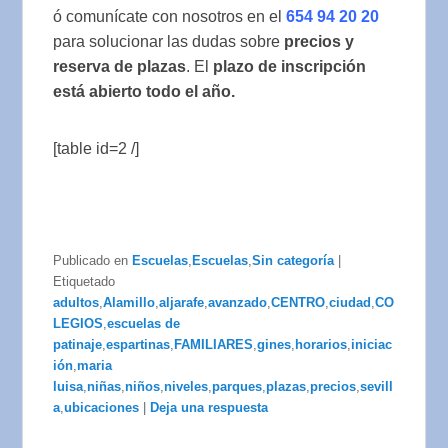
ó comunícate con nosotros en el
654 94 20 20
para solucionar las dudas sobre
precios y
reserva de plazas
. El
plazo de inscripción
está abierto todo el año.
[table id=2 /]
Publicado en
Escuelas
,
Escuelas
,
Sin categoría
|
Etiquetado
adultos
,
Alamillo
,
aljarafe
,
avanzado
,
CENTRO
,
ciudad
,
CO
LEGIOS
,
escuelas de
patinaje
,
espartinas
,
FAMILIARES
,
gines
,
horarios
,
iniciac
ión
,
maria
luisa
,
niñas
,
niños
,
niveles
,
parques
,
plazas
,
precios
,
sevill
a
,
ubicaciones
|
Deja una respuesta