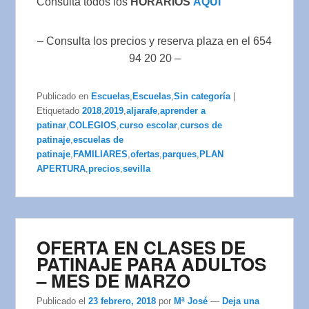
Consulta todos los
HORARIOS
AQUI
– Consulta los precios y reserva plaza en el 654
94 20 20 –
Publicado en
Escuelas
,
Escuelas
,
Sin categoría
|
Etiquetado
2018
,
2019
,
aljarafe
,
aprender a
patinar
,
COLEGIOS
,
curso escolar
,
cursos de
patinaje
,
escuelas de
patinaje
,
FAMILIARES
,
ofertas
,
parques
,
PLAN
APERTURA
,
precios
,
sevilla
OFERTA EN CLASES DE
PATINAJE PARA ADULTOS
– MES DE MARZO
Publicado el
23 febrero, 2018
por
Mª José
—
Deja una