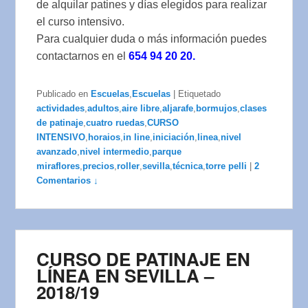
de alquilar patines y días elegidos para realizar
el curso intensivo.
Para cualquier duda o más información puedes
contactarnos en el
654 94 20 20.
Publicado en
Escuelas
,
Escuelas
|
Etiquetado
actividades
,
adultos
,
aire libre
,
aljarafe
,
bormujos
,
clases
de patinaje
,
cuatro ruedas
,
CURSO
INTENSIVO
,
horaios
,
in line
,
iniciación
,
linea
,
nivel
avanzado
,
nivel intermedio
,
parque
miraflores
,
precios
,
roller
,
sevilla
,
técnica
,
torre pelli
|
2
Comentarios ↓
CURSO DE PATINAJE EN
LÍNEA EN SEVILLA –
2018/19