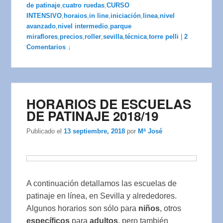
de patinaje
,
cuatro ruedas
,
CURSO
INTENSIVO
,
horaios
,
in line
,
iniciación
,
linea
,
nivel
avanzado
,
nivel intermedio
,
parque
miraflores
,
precios
,
roller
,
sevilla
,
técnica
,
torre pelli
|
2
Comentarios ↓
HORARIOS DE ESCUELAS
DE PATINAJE 2018/19
Publicado el
13 septiembre, 2018
por
Mª José
A continuación detallamos las escuelas de
patinaje en línea, en Sevilla y alrededores.
Algunos horarios son sólo para
niños
, otros
específicos
para
adultos
, pero también