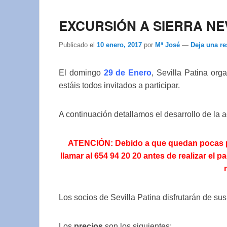
EXCURSIÓN A SIERRA NE
Publicado el
10 enero, 2017
por
Mª José
—
Deja una r
El domingo
29
de Enero
, Sevilla Patina or
estáis todos invitados a participar.
A continuación detallamos el desarrollo de la 
ATENCIÓN: Debido a que quedan pocas pla
llamar al 654 94 20 20 antes de realizar el 
Los socios de Sevilla Patina disfrutarán de su
Los
precios
son los siguientes: