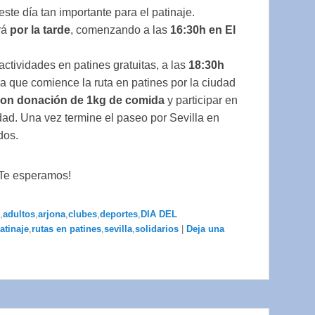
ste día tan importante para el patinaje.
rá
por la tarde
, comenzando a las
16:30h en El
 actividades en patines gratuitas, a las
18:30h
ra que comience la ruta en patines por la ciudad
a con donación de 1kg de comida
y participar en
uidad. Una vez termine el paseo por Sevilla en
dos.
 Te esperamos!
,
adultos
,
arjona
,
clubes
,
deportes
,
DIA DEL
atinaje
,
rutas en patines
,
sevilla
,
solidarios
|
Deja una