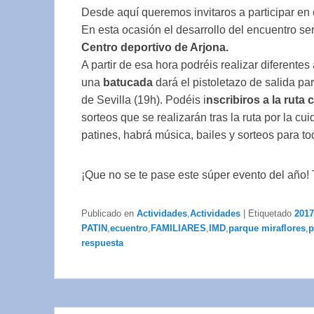
Desde aquí queremos invitaros a participar en e
En esta ocasión el desarrollo del encuentro se
Centro deportivo de Arjona.
A partir de esa hora podréis realizar diferentes
una
batucada
dará el pistoletazo de salida pa
de Sevilla (19h). Podéis i
nscribiros a la rut
sorteos que se realizarán tras la ruta por la c
patines, habrá música, bailes y sorteos para to
¡Que no se te pase este súper evento del año!
Publicado en
Actividades
,
Actividades
|
Etiquetado
2017
PATIN
,
ecuentro
,
FAMILIARES
,
IMD
,
parque miraflores
,
p
respuesta