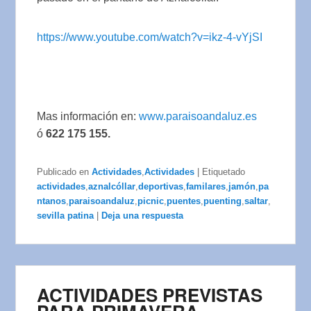
https://www.youtube.com/watch?v=ikz-4-vYjSI
Mas información en:
www.paraisoandaluz.es
ó
622 175 155.
Publicado en
Actividades
,
Actividades
|
Etiquetado
actividades
,
aznalcóllar
,
deportivas
,
familares
,
jamón
,
pa
ntanos
,
paraisoandaluz
,
picnic
,
puentes
,
puenting
,
saltar
,
sevilla patina
|
Deja una respuesta
ACTIVIDADES PREVISTAS