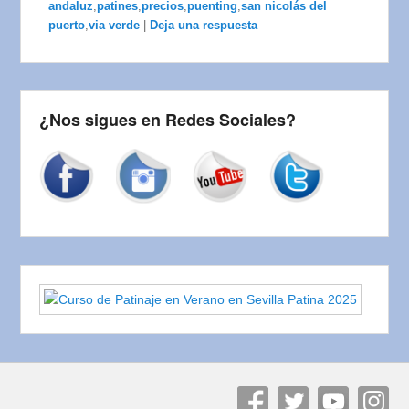
andaluz
,
patines
,
precios
,
puenting
,
san nicolás del
puerto
,
via verde
|
Deja una respuesta
¿Nos sigues en Redes Sociales?