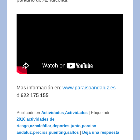
Mas información en:
www.paraisoandaluz.es
ó
622 175 155
Publicado en
Actividades
,
Actividades
|
Etiquetado
2016
,
actividades de
riesgo
,
aznalcóllar
,
deportes
,
junio
,
paraiso
andaluz
,
precios
,
puenting
,
saltos
|
Deja una respuesta