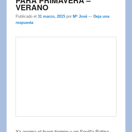
PARA PRIMAVERA –
VERANO
Publicado el
31 marzo, 2015
por
Mª José
—
Deja una
respuesta
Ya asoma el buen tiempo y en Sevilla Patina