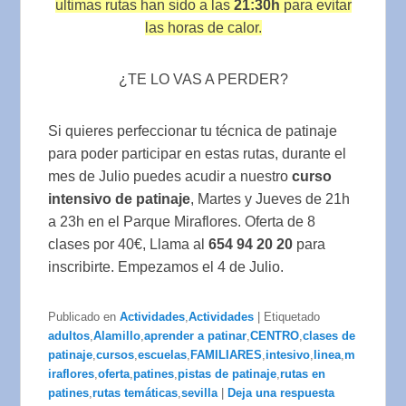
ultimas rutas han sido a las
21:30h
para evitar
las horas de calor.
¿TE LO VAS A PERDER?
Si quieres perfeccionar tu técnica de patinaje
para poder participar en estas rutas, durante el
mes de Julio puedes acudir a nuestro
curso
intensivo de patinaje
, Martes y Jueves de 21h
a 23h en el Parque Miraflores. Oferta de 8
clases por 40€, Llama al
654 94 20 20
para
inscribirte. Empezamos el 4 de Julio.
Publicado en
Actividades
,
Actividades
|
Etiquetado
adultos
,
Alamillo
,
aprender a patinar
,
CENTRO
,
clases de
patinaje
,
cursos
,
escuelas
,
FAMILIARES
,
intesivo
,
linea
,
m
iraflores
,
oferta
,
patines
,
pistas de patinaje
,
rutas en
patines
,
rutas temáticas
,
sevilla
|
Deja una respuesta