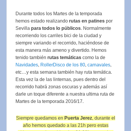
Durante todos los Martes de la temporada
hemos estado realizando
rutas en patines
por
Sevilla
para todos lo públicos
. Normalmente
recorriendo los carriles bici de la ciudad y
siempre variando el recorrido, haciéndose de
esta manera más ameno y divertido. Hemos
tenido también
rutas temáticas
como la de
Navidades
,
RollerDisco de los 80
,
carnavales
,
etc…y esta semana también hay ruta temática.
Esta vez la de las linternas, pues dentro del
recorrido habrá zonas oscuras y además así
darle un toque diferente a nuestra ultima ruta de
Martes de la temporada 2016/17.
Siempre quedamos en
Puerta Jerez
, durante el
año hemos quedado a las 21h pero estas