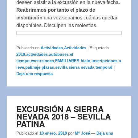
deseen asistir a la excursión en la nueva fecha.
Reabriremos por tanto el plazo de
inscripción
una vez sepamos cuántas quedan
disponibles. Disculpen las molestias.
Publicado en
Actividades
,
Actividades
|
Etiquetado
2018
,
actividades
,
autobuses
,
el
tiempo
,
excursiones
,
FAMILIARES
,
hielo
,
inscripciones
,
n
ieve
,
patinaje
,
plazas
,
sevilla
,
sierra nevada
,
temporal
|
Deja una respuesta
EXCURSIÓN A SIERRA
NEVADA 2018 – SEVILLA
PATINA
Publicado el
10 enero, 2018
por
Mª José
—
Deja una