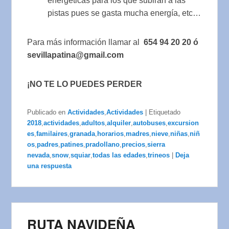
energéticas para los que subirán a las
pistas pues se gasta mucha energía, etc…
Para más información llamar al
654 94 20 20 ó
sevillapatina@gmail.com
¡NO TE LO PUEDES PERDER
Publicado en
Actividades
,
Actividades
|
Etiquetado
2018
,
actividades
,
adultos
,
alquiler
,
autobuses
,
excursion
es
,
familaires
,
granada
,
horarios
,
madres
,
nieve
,
niñas
,
niñ
os
,
padres
,
patines
,
pradollano
,
precios
,
sierra
nevada
,
snow
,
squiar
,
todas las edades
,
trineos
|
Deja
una respuesta
RUTA NAVIDEÑA