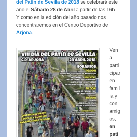
del Patín de Sevilla de 2018
se celebrará este
año el
Sábado 28 de Abril
a partir de las
16h
.
Y como en la edición del año pasado nos
concentraremos en el Centro Deportivo de
Arjona
.
Ven
a
parti
cipar
en
famil
ia y
con
amig
os,
en
pati