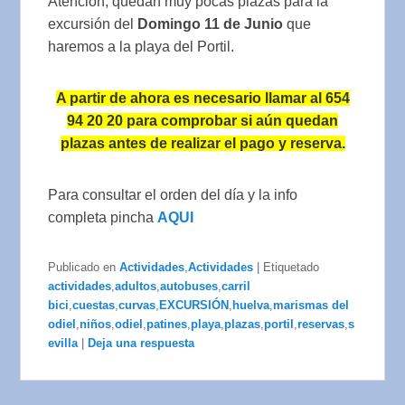
Atención, quedan muy pocas plazas para la
excursión del
Domingo 11 de Junio
que
haremos a la playa del Portil.
A partir de ahora es necesario llamar al 654
94 20 20 para comprobar si aún quedan
plazas antes de realizar el pago y reserva.
Para consultar el orden del día y la info
completa pincha
AQUI
Publicado en
Actividades
,
Actividades
|
Etiquetado
actividades
,
adultos
,
autobuses
,
carril
bici
,
cuestas
,
curvas
,
EXCURSIÓN
,
huelva
,
marismas del
odiel
,
niños
,
odiel
,
patines
,
playa
,
plazas
,
portil
,
reservas
,
s
evilla
|
Deja una respuesta