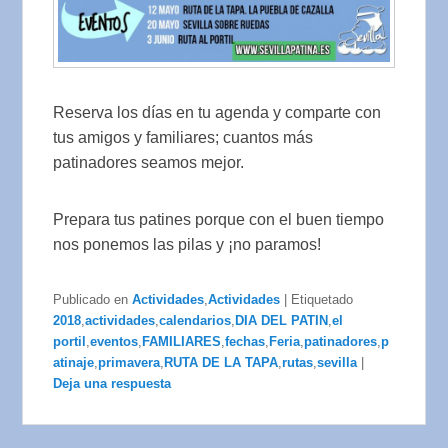
Reserva los días en tu agenda y comparte con
tus amigos y familiares; cuantos más
patinadores seamos mejor.
Prepara tus patines porque con el buen tiempo
nos ponemos las pilas y ¡no paramos!
Publicado en
Actividades
,
Actividades
|
Etiquetado
2018
,
actividades
,
calendarios
,
DIA DEL PATIN
,
el
portil
,
eventos
,
FAMILIARES
,
fechas
,
Feria
,
patinadores
,
p
atinaje
,
primavera
,
RUTA DE LA TAPA
,
rutas
,
sevilla
|
Deja una respuesta