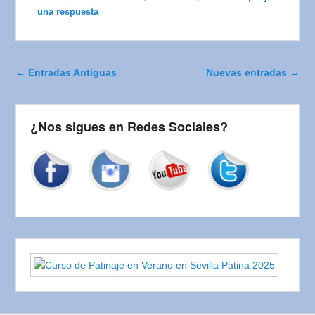
una respuesta
Navegador de artículos
←
Entradas Antiguas
Nuevas entradas
→
¿Nos sigues en Redes Sociales?